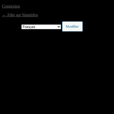
Connexion
← Aller sur Siaminfos
Langue