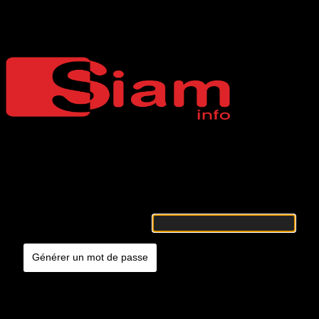
Mot de passe oublié
Siaminfo
Merci de renseigner votre identifiant ou votre adresse e-mail. Vous
recevrez un e-mail contenant les instructions vous permettant de
réinitialiser votre mot de passe.
Identifiant ou adresse e-mail