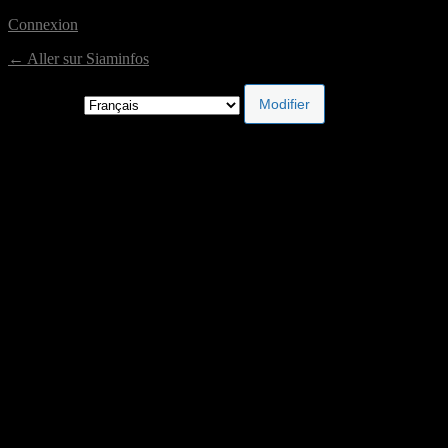
Connexion
← Aller sur Siaminfos
Langue