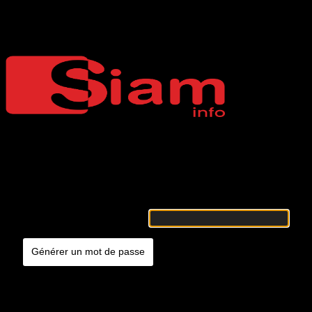
Mot de passe oublié
Siaminfo
Merci de renseigner votre identifiant ou votre adresse e-mail. Vous
recevrez un e-mail contenant les instructions vous permettant de
réinitialiser votre mot de passe.
Identifiant ou adresse e-mail