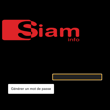
Mot de passe oublié
Siaminfo
Merci de renseigner votre identifiant ou votre adresse e-mail. Vous
recevrez un e-mail contenant les instructions vous permettant de
réinitialiser votre mot de passe.
Identifiant ou adresse e-mail