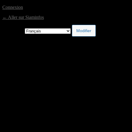
Connexion
← Aller sur Siaminfos
Langue