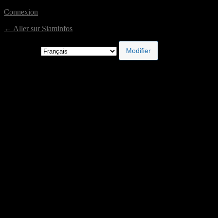
Connexion
← Aller sur Siaminfos
Langue