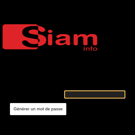
Mot de passe oublié
Siaminfo
Merci de renseigner votre identifiant ou votre adresse e-mail. Vous
recevrez un e-mail contenant les instructions vous permettant de
réinitialiser votre mot de passe.
Identifiant ou adresse e-mail