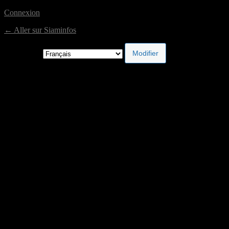
Connexion
← Aller sur Siaminfos
Langue