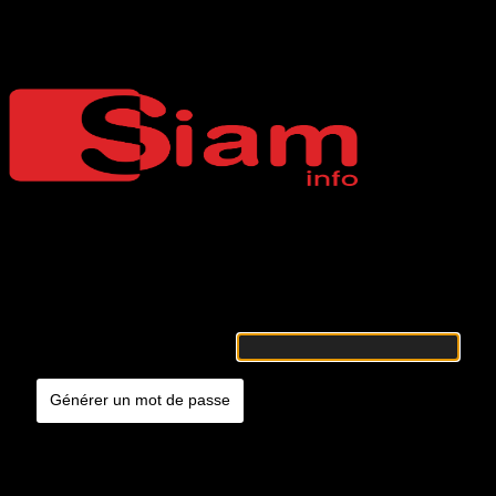
Mot de passe oublié
Siaminfo
Merci de renseigner votre identifiant ou votre adresse e-mail. Vous
recevrez un e-mail contenant les instructions vous permettant de
réinitialiser votre mot de passe.
Identifiant ou adresse e-mail