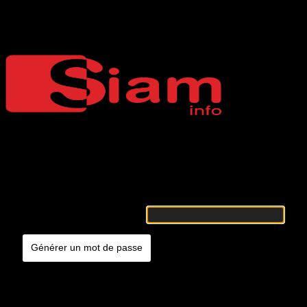
Mot de passe oublié
Siaminfo
Merci de renseigner votre identifiant ou votre adresse e-mail. Vous
recevrez un e-mail contenant les instructions vous permettant de
réinitialiser votre mot de passe.
Identifiant ou adresse e-mail