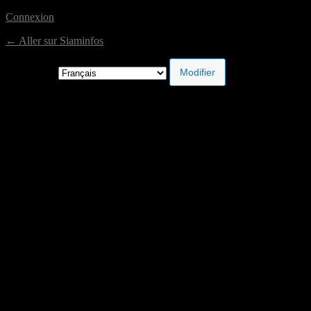
Connexion
← Aller sur Siaminfos
Langue