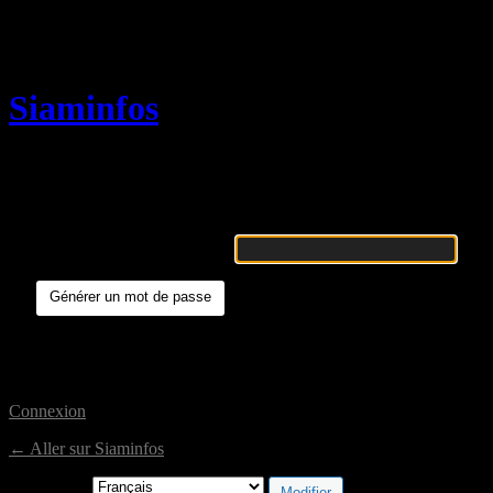
Mot de passe oublié
Siaminfos
Merci de renseigner votre identifiant ou votre adresse e-mail. Vous rec
Identifiant ou adresse e-mail
Connexion
← Aller sur Siaminfos
Langue