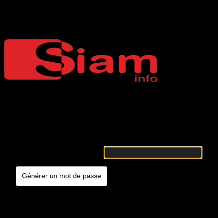
Mot de passe oublié
Siaminfo
Merci de renseigner votre identifiant ou votre adresse e-mail. Vous
recevrez un e-mail contenant les instructions vous permettant de
réinitialiser votre mot de passe.
Identifiant ou adresse e-mail