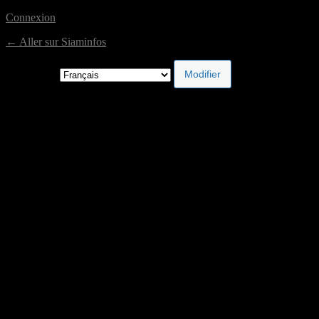
Connexion
← Aller sur Siaminfos
Langue