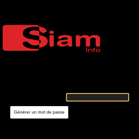
Mot de passe oublié
Siaminfo
Merci de renseigner votre identifiant ou votre adresse e-mail. Vous
recevrez un e-mail contenant les instructions vous permettant de
réinitialiser votre mot de passe.
Identifiant ou adresse e-mail