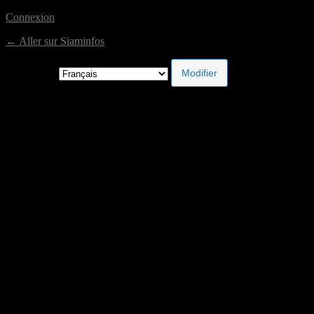
Connexion
← Aller sur Siaminfos
Langue