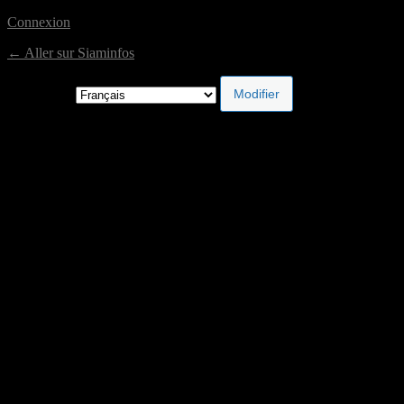
Connexion
← Aller sur Siaminfos
Langue