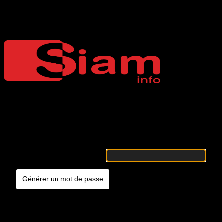
Mot de passe oublié
Siaminfo
Merci de renseigner votre identifiant ou votre adresse e-mail. Vous
recevrez un e-mail contenant les instructions vous permettant de
réinitialiser votre mot de passe.
Identifiant ou adresse e-mail