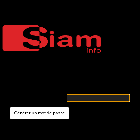
Mot de passe oublié
Siaminfo
Merci de renseigner votre identifiant ou votre adresse e-mail. Vous
recevrez un e-mail contenant les instructions vous permettant de
réinitialiser votre mot de passe.
Identifiant ou adresse e-mail