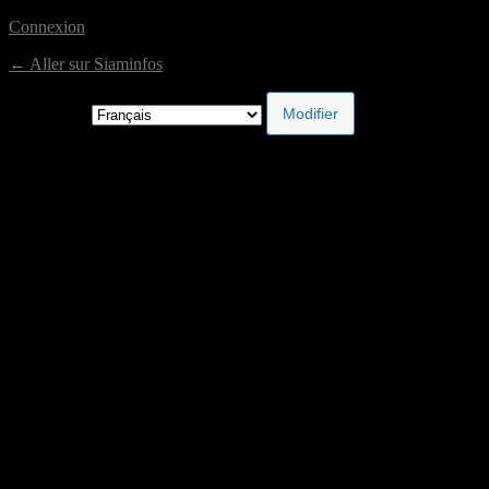
Connexion
← Aller sur Siaminfos
Langue