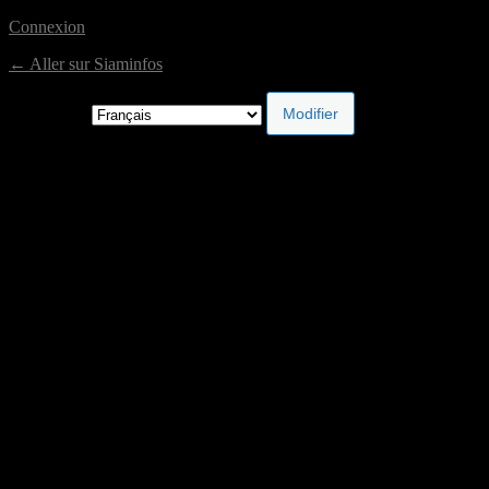
Connexion
← Aller sur Siaminfos
Langue