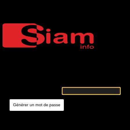
Mot de passe oublié
Siaminfo
Merci de renseigner votre identifiant ou votre adresse e-mail. Vous
recevrez un e-mail contenant les instructions vous permettant de
réinitialiser votre mot de passe.
Identifiant ou adresse e-mail