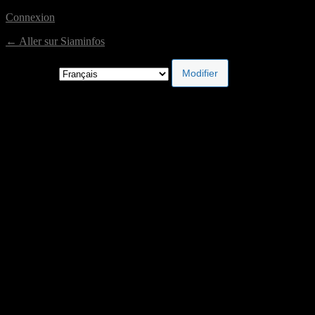
Connexion
← Aller sur Siaminfos
Langue