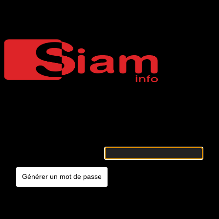
Mot de passe oublié
Siaminfo
Merci de renseigner votre identifiant ou votre adresse e-mail. Vous
recevrez un e-mail contenant les instructions vous permettant de
réinitialiser votre mot de passe.
Identifiant ou adresse e-mail