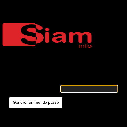
Mot de passe oublié
Siaminfo
Merci de renseigner votre identifiant ou votre adresse e-mail. Vous
recevrez un e-mail contenant les instructions vous permettant de
réinitialiser votre mot de passe.
Identifiant ou adresse e-mail