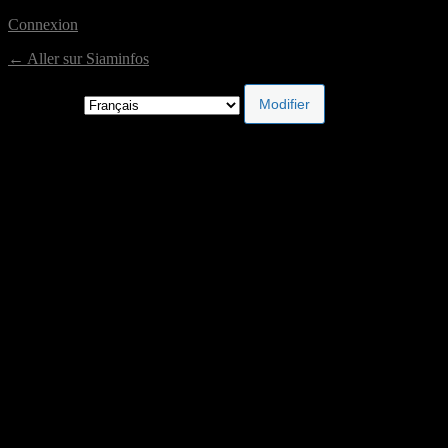
Connexion
← Aller sur Siaminfos
Langue