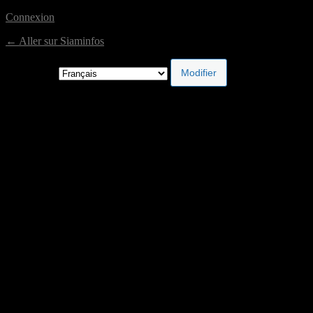
Connexion
← Aller sur Siaminfos
Langue