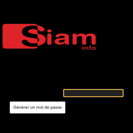
Mot de passe oublié
Siaminfo
Merci de renseigner votre identifiant ou votre adresse e-mail. Vous
recevrez un e-mail contenant les instructions vous permettant de
réinitialiser votre mot de passe.
Identifiant ou adresse e-mail