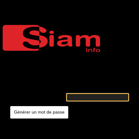
Mot de passe oublié
Siaminfo
Merci de renseigner votre identifiant ou votre adresse e-mail. Vous
recevrez un e-mail contenant les instructions vous permettant de
réinitialiser votre mot de passe.
Identifiant ou adresse e-mail