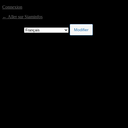
Connexion
← Aller sur Siaminfos
Langue