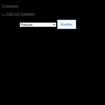
Connexion
← Aller sur Siaminfos
Langue