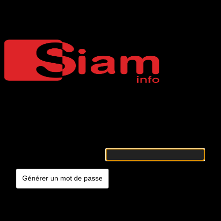
Mot de passe oublié
Siaminfo
Merci de renseigner votre identifiant ou votre adresse e-mail. Vous
recevrez un e-mail contenant les instructions vous permettant de
réinitialiser votre mot de passe.
Identifiant ou adresse e-mail