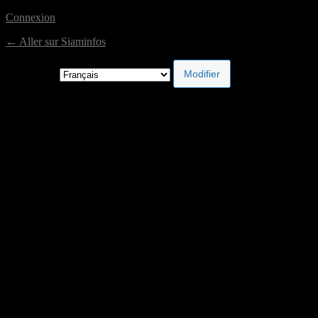
Connexion
← Aller sur Siaminfos
Langue