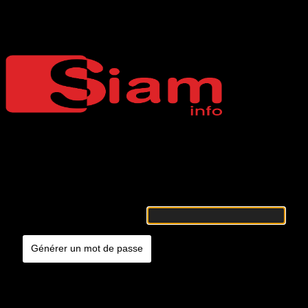
Mot de passe oublié
Siaminfo
Merci de renseigner votre identifiant ou votre adresse e-mail. Vous
recevrez un e-mail contenant les instructions vous permettant de
réinitialiser votre mot de passe.
Identifiant ou adresse e-mail