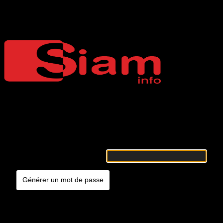
Mot de passe oublié
Siaminfo
Merci de renseigner votre identifiant ou votre adresse e-mail. Vous
recevrez un e-mail contenant les instructions vous permettant de
réinitialiser votre mot de passe.
Identifiant ou adresse e-mail