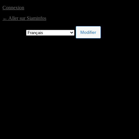
Connexion
← Aller sur Siaminfos
Langue