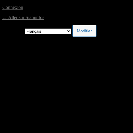
Connexion
← Aller sur Siaminfos
Langue