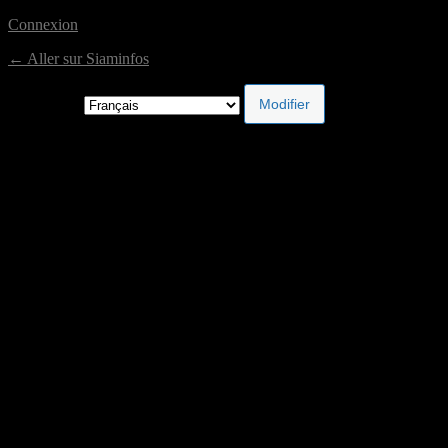
Connexion
← Aller sur Siaminfos
Langue