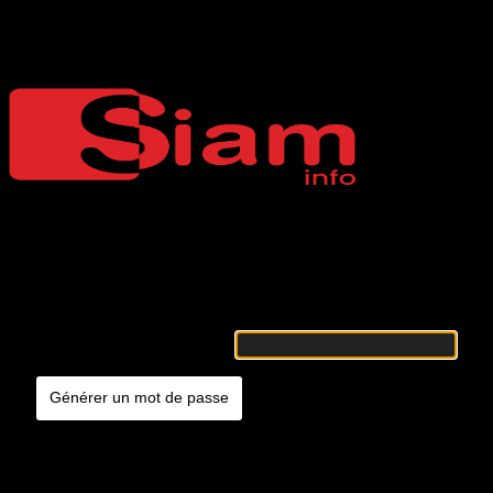
Mot de passe oublié
Siaminfo
Merci de renseigner votre identifiant ou votre adresse e-mail. Vous
recevrez un e-mail contenant les instructions vous permettant de
réinitialiser votre mot de passe.
Identifiant ou adresse e-mail