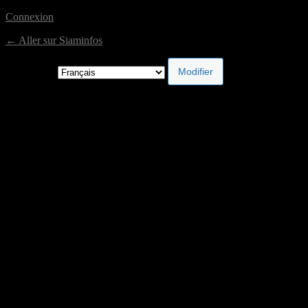
Connexion
← Aller sur Siaminfos
Langue