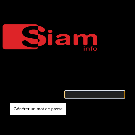
Mot de passe oublié
Siaminfo
Merci de renseigner votre identifiant ou votre adresse e-mail. Vous
recevrez un e-mail contenant les instructions vous permettant de
réinitialiser votre mot de passe.
Identifiant ou adresse e-mail