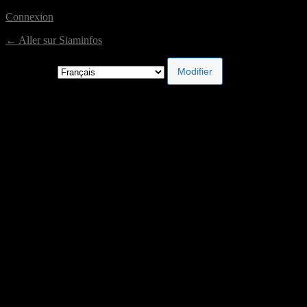
Connexion
← Aller sur Siaminfos
Langue