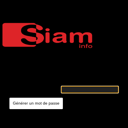
Mot de passe oublié
Siaminfo
Merci de renseigner votre identifiant ou votre adresse e-mail. Vous
recevrez un e-mail contenant les instructions vous permettant de
réinitialiser votre mot de passe.
Identifiant ou adresse e-mail