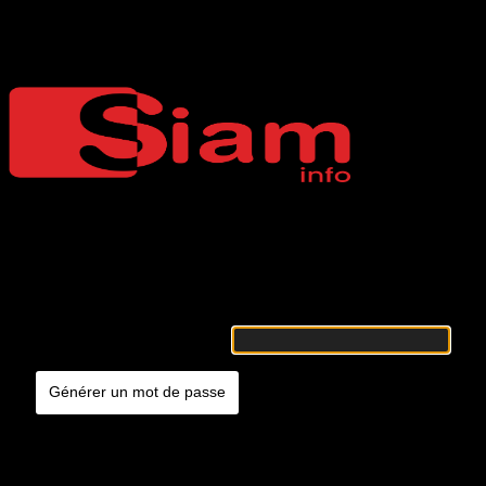
Mot de passe oublié
Siaminfo
Merci de renseigner votre identifiant ou votre adresse e-mail. Vous
recevrez un e-mail contenant les instructions vous permettant de
réinitialiser votre mot de passe.
Identifiant ou adresse e-mail