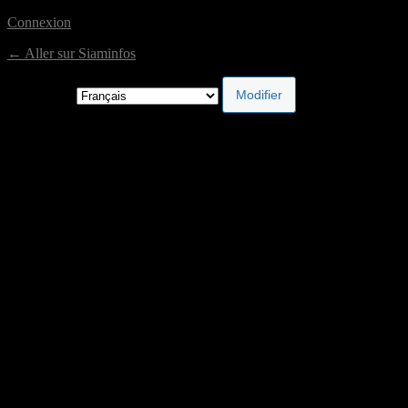
Connexion
← Aller sur Siaminfos
Langue