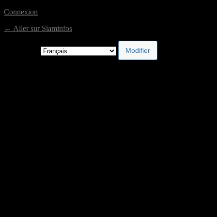
Connexion
← Aller sur Siaminfos
Langue