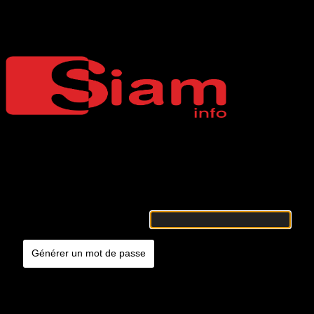
Mot de passe oublié
Siaminfo
Merci de renseigner votre identifiant ou votre adresse e-mail. Vous
recevrez un e-mail contenant les instructions vous permettant de
réinitialiser votre mot de passe.
Identifiant ou adresse e-mail