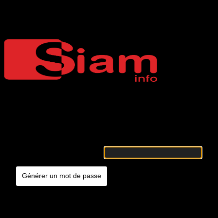
Mot de passe oublié
Siaminfo
Merci de renseigner votre identifiant ou votre adresse e-mail. Vous
recevrez un e-mail contenant les instructions vous permettant de
réinitialiser votre mot de passe.
Identifiant ou adresse e-mail