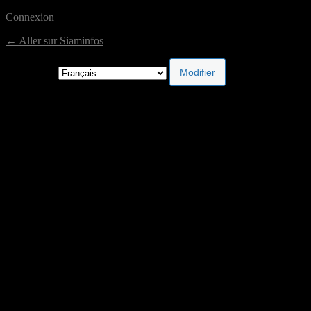
Connexion
← Aller sur Siaminfos
Langue