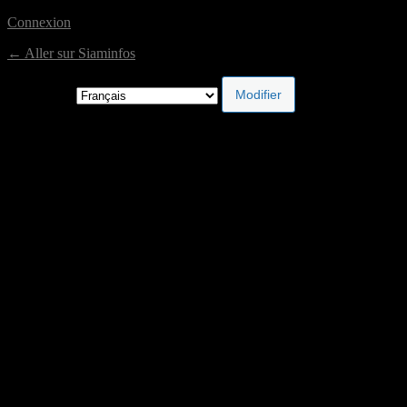
Connexion
← Aller sur Siaminfos
Langue