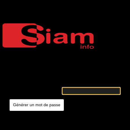
Mot de passe oublié
Siaminfo
Merci de renseigner votre identifiant ou votre adresse e-mail. Vous
recevrez un e-mail contenant les instructions vous permettant de
réinitialiser votre mot de passe.
Identifiant ou adresse e-mail