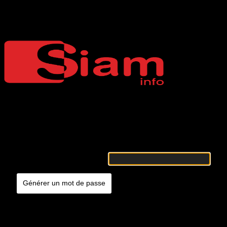
Mot de passe oublié
Siaminfo
Merci de renseigner votre identifiant ou votre adresse e-mail. Vous
recevrez un e-mail contenant les instructions vous permettant de
réinitialiser votre mot de passe.
Identifiant ou adresse e-mail