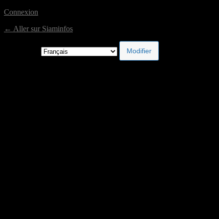
Connexion
← Aller sur Siaminfos
Langue