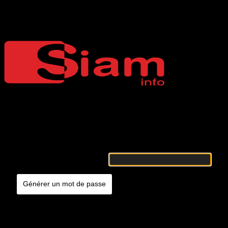
Mot de passe oublié
Siaminfo
Merci de renseigner votre identifiant ou votre adresse e-mail. Vous
recevrez un e-mail contenant les instructions vous permettant de
réinitialiser votre mot de passe.
Identifiant ou adresse e-mail