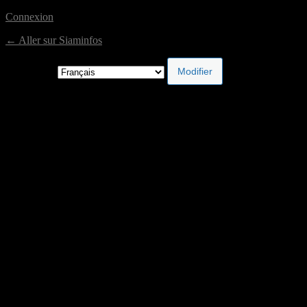
Connexion
← Aller sur Siaminfos
Langue