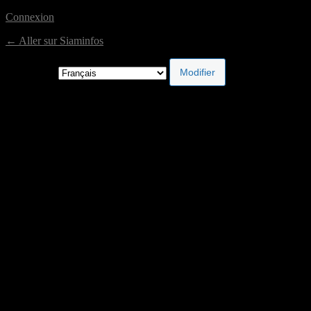
Connexion
← Aller sur Siaminfos
Langue