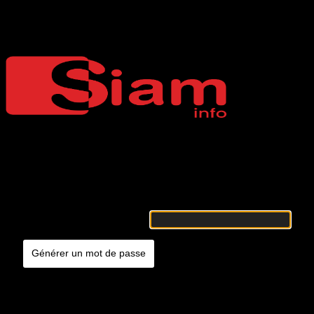
Mot de passe oublié
Siaminfo
Merci de renseigner votre identifiant ou votre adresse e-mail. Vous
recevrez un e-mail contenant les instructions vous permettant de
réinitialiser votre mot de passe.
Identifiant ou adresse e-mail