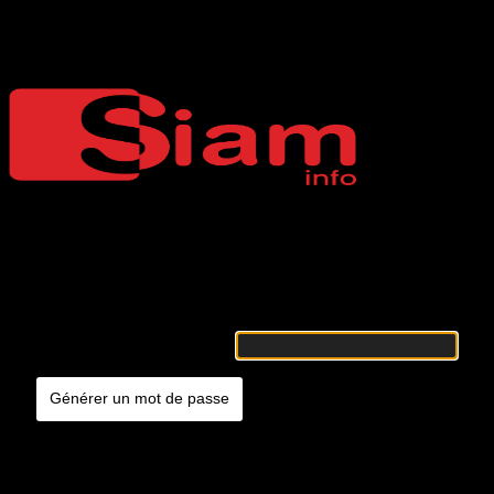
Mot de passe oublié
Siaminfo
Merci de renseigner votre identifiant ou votre adresse e-mail. Vous
recevrez un e-mail contenant les instructions vous permettant de
réinitialiser votre mot de passe.
Identifiant ou adresse e-mail