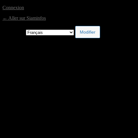
Connexion
← Aller sur Siaminfos
Langue