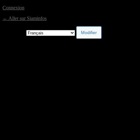
Connexion
← Aller sur Siaminfos
Langue