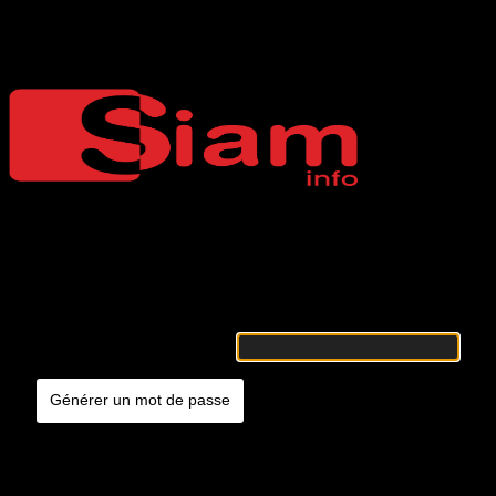
Mot de passe oublié
Siaminfo
Merci de renseigner votre identifiant ou votre adresse e-mail. Vous
recevrez un e-mail contenant les instructions vous permettant de
réinitialiser votre mot de passe.
Identifiant ou adresse e-mail