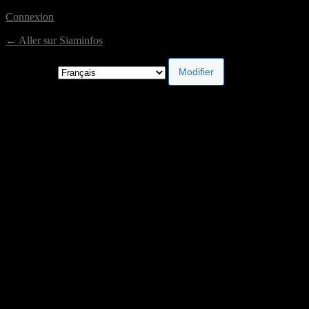
Connexion
← Aller sur Siaminfos
Langue