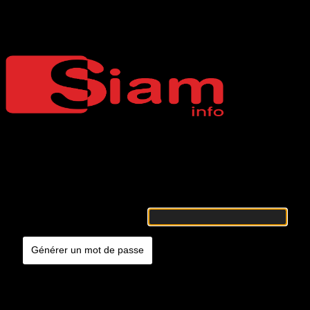
Mot de passe oublié
Siaminfo
Merci de renseigner votre identifiant ou votre adresse e-mail. Vous
recevrez un e-mail contenant les instructions vous permettant de
réinitialiser votre mot de passe.
Identifiant ou adresse e-mail