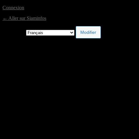
Connexion
← Aller sur Siaminfos
Langue