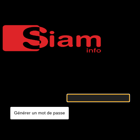
Mot de passe oublié
Siaminfo
Merci de renseigner votre identifiant ou votre adresse e-mail. Vous
recevrez un e-mail contenant les instructions vous permettant de
réinitialiser votre mot de passe.
Identifiant ou adresse e-mail