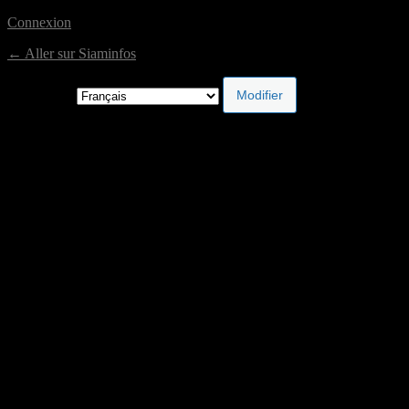
Connexion
← Aller sur Siaminfos
Langue