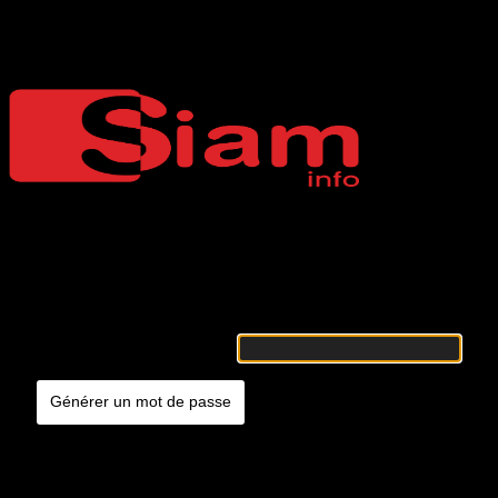
Mot de passe oublié
Siaminfo
Merci de renseigner votre identifiant ou votre adresse e-mail. Vous
recevrez un e-mail contenant les instructions vous permettant de
réinitialiser votre mot de passe.
Identifiant ou adresse e-mail