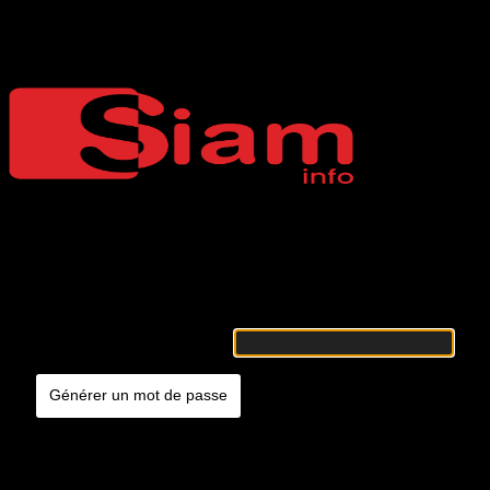
Mot de passe oublié
Siaminfo
Merci de renseigner votre identifiant ou votre adresse e-mail. Vous
recevrez un e-mail contenant les instructions vous permettant de
réinitialiser votre mot de passe.
Identifiant ou adresse e-mail