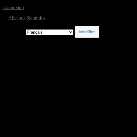
Connexion
← Aller sur Siaminfos
Langue