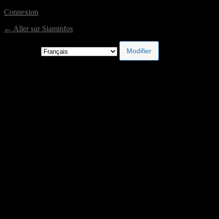
Connexion
← Aller sur Siaminfos
Langue