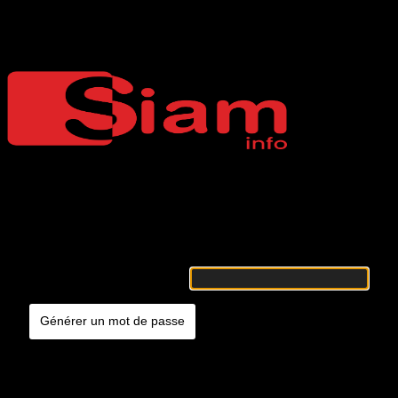
Mot de passe oublié
Siaminfo
Merci de renseigner votre identifiant ou votre adresse e-mail. Vous
recevrez un e-mail contenant les instructions vous permettant de
réinitialiser votre mot de passe.
Identifiant ou adresse e-mail