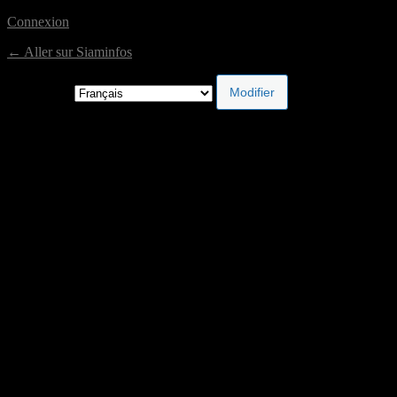
Connexion
← Aller sur Siaminfos
Langue