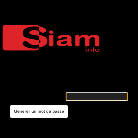
Mot de passe oublié
Siaminfo
Merci de renseigner votre identifiant ou votre adresse e-mail. Vous
recevrez un e-mail contenant les instructions vous permettant de
réinitialiser votre mot de passe.
Identifiant ou adresse e-mail