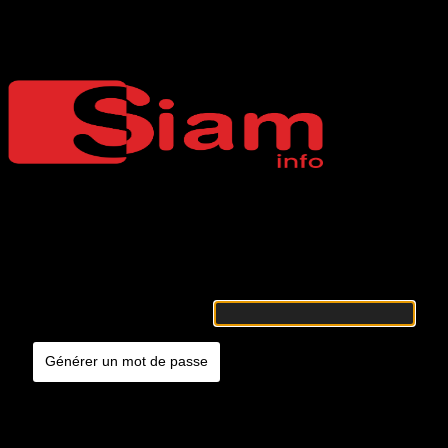
Mot de passe oublié
Siaminfo
Merci de renseigner votre identifiant ou votre adresse e-mail. Vous
recevrez un e-mail contenant les instructions vous permettant de
réinitialiser votre mot de passe.
Identifiant ou adresse e-mail