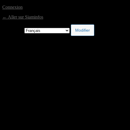
Connexion
← Aller sur Siaminfos
Langue