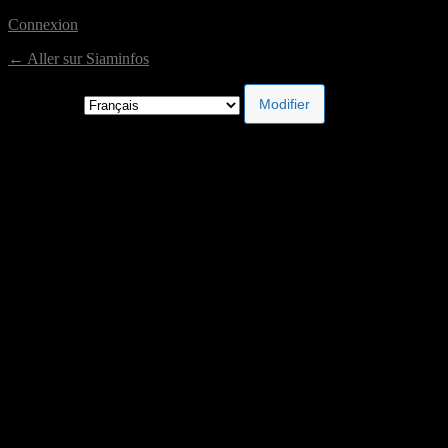
Connexion
← Aller sur Siaminfos
Langue