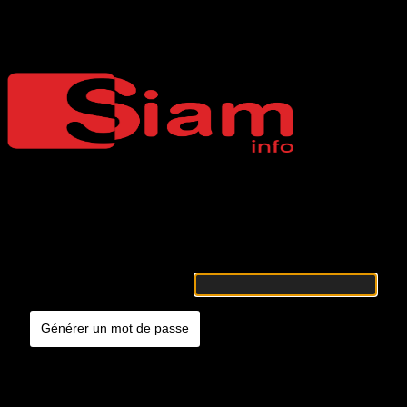
Mot de passe oublié
Siaminfo
Merci de renseigner votre identifiant ou votre adresse e-mail. Vous
recevrez un e-mail contenant les instructions vous permettant de
réinitialiser votre mot de passe.
Identifiant ou adresse e-mail