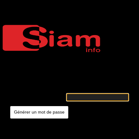
Mot de passe oublié
Siaminfo
Merci de renseigner votre identifiant ou votre adresse e-mail. Vous
recevrez un e-mail contenant les instructions vous permettant de
réinitialiser votre mot de passe.
Identifiant ou adresse e-mail