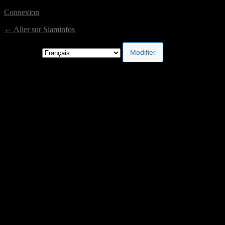
Connexion
← Aller sur Siaminfos
Langue