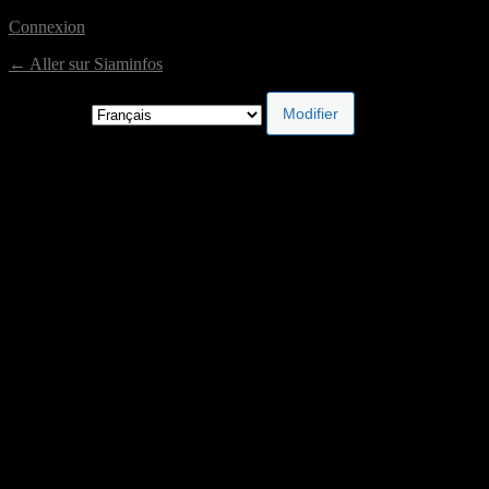
Connexion
← Aller sur Siaminfos
Langue