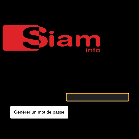
Mot de passe oublié
Siaminfo
Merci de renseigner votre identifiant ou votre adresse e-mail. Vous
recevrez un e-mail contenant les instructions vous permettant de
réinitialiser votre mot de passe.
Identifiant ou adresse e-mail