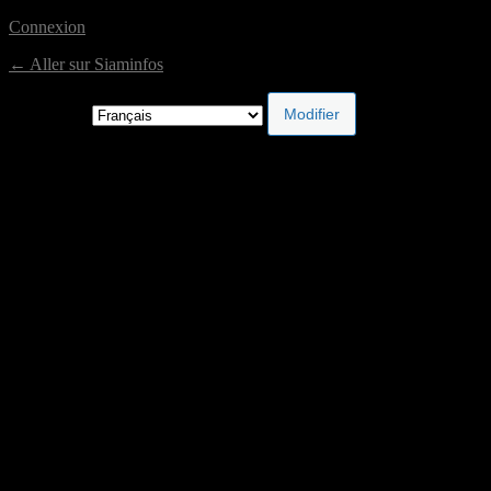
Connexion
← Aller sur Siaminfos
Langue