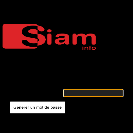
Mot de passe oublié
Siaminfo
Merci de renseigner votre identifiant ou votre adresse e-mail. Vous
recevrez un e-mail contenant les instructions vous permettant de
réinitialiser votre mot de passe.
Identifiant ou adresse e-mail