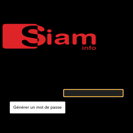
Mot de passe oublié
Siaminfo
Merci de renseigner votre identifiant ou votre adresse e-mail. Vous
recevrez un e-mail contenant les instructions vous permettant de
réinitialiser votre mot de passe.
Identifiant ou adresse e-mail