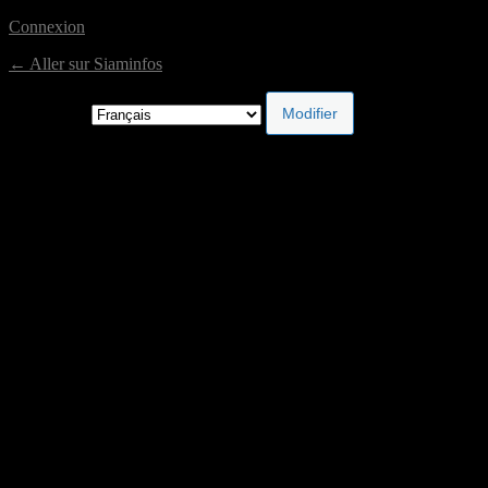
Connexion
← Aller sur Siaminfos
Langue