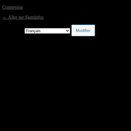
Connexion
← Aller sur Siaminfos
Langue