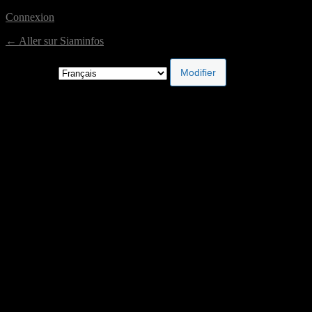
Connexion
← Aller sur Siaminfos
Langue