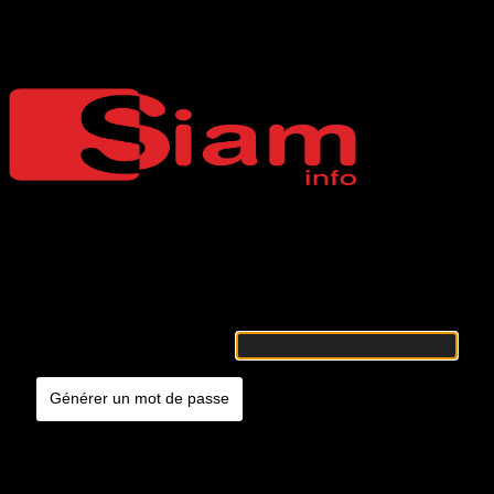
Mot de passe oublié
Siaminfo
Merci de renseigner votre identifiant ou votre adresse e-mail. Vous
recevrez un e-mail contenant les instructions vous permettant de
réinitialiser votre mot de passe.
Identifiant ou adresse e-mail