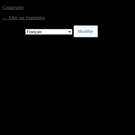
Connexion
← Aller sur Siaminfos
Langue