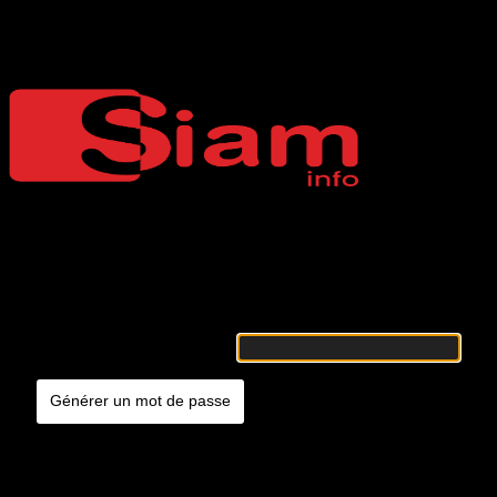
Mot de passe oublié
Siaminfo
Merci de renseigner votre identifiant ou votre adresse e-mail. Vous
recevrez un e-mail contenant les instructions vous permettant de
réinitialiser votre mot de passe.
Identifiant ou adresse e-mail