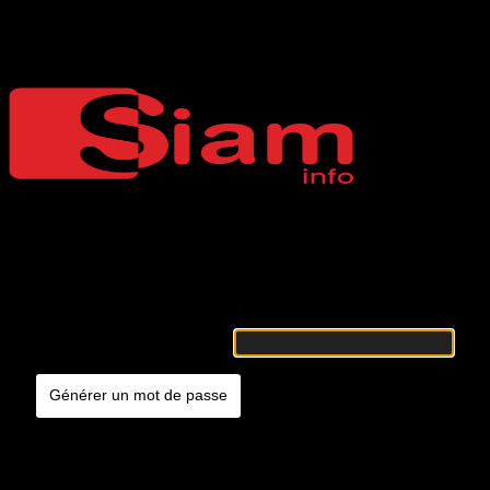
Mot de passe oublié
Siaminfo
Merci de renseigner votre identifiant ou votre adresse e-mail. Vous
recevrez un e-mail contenant les instructions vous permettant de
réinitialiser votre mot de passe.
Identifiant ou adresse e-mail