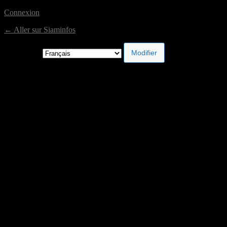
Connexion
← Aller sur Siaminfos
Langue