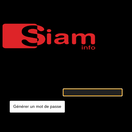
Mot de passe oublié
Siaminfo
Merci de renseigner votre identifiant ou votre adresse e-mail. Vous
recevrez un e-mail contenant les instructions vous permettant de
réinitialiser votre mot de passe.
Identifiant ou adresse e-mail