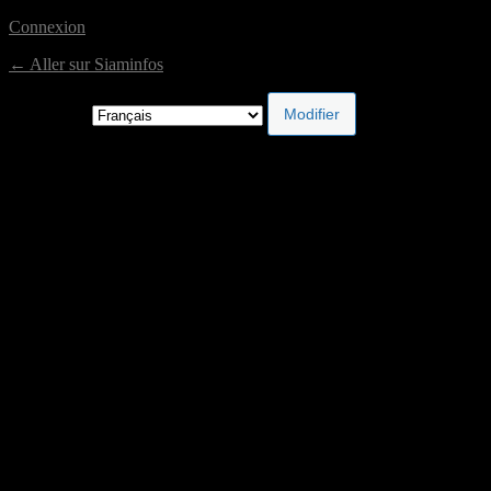
Connexion
← Aller sur Siaminfos
Langue