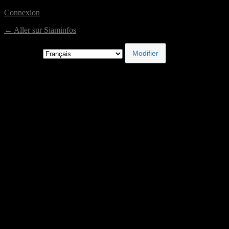
Connexion
← Aller sur Siaminfos
Langue