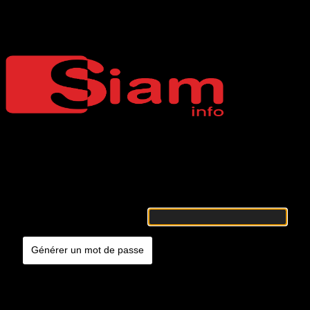
Mot de passe oublié
Siaminfo
Merci de renseigner votre identifiant ou votre adresse e-mail. Vous
recevrez un e-mail contenant les instructions vous permettant de
réinitialiser votre mot de passe.
Identifiant ou adresse e-mail